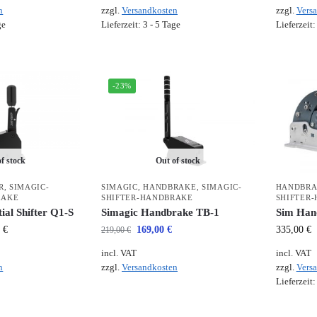
n
zzgl.
Versandkosten
zzgl.
Vers
ge
Lieferzeit:
3 - 5 Tage
Lieferzeit
-23%
f stock
Out of stock
R
,
SIMAGIC-
SIMAGIC
,
HANDBRAKE
,
SIMAGIC-
HANDBR
RAKE
SHIFTER-HANDBRAKE
SHIFTER
ial Shifter Q1-S
Simagic Handbrake TB-1
Sim Han
0
€
169,00
€
335,00
€
219,00
€
incl. VAT
incl. VAT
n
zzgl.
Versandkosten
zzgl.
Vers
Lieferzeit