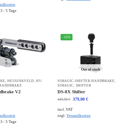
andkosten
:
3 - 5 Tage
-16%
Out of stock
AKE
,
HEUSINKVELD
,
HV-
SIMAGIC-SHIFTER-HANDBRAKE
,
-HANDBRAKE
SIMAGIC
,
SHIFTER
dbrake V2
DS-8X Shifter
379,00
€
449,00
€
incl. VAT
andkosten
zzgl.
Versandkosten
:
3 - 5 Tage