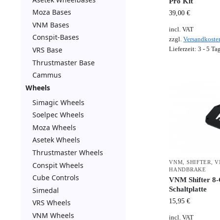
Pro Kit
Moza Bases
39,00
€
VNM Bases
incl. VAT
Conspit-Bases
zzgl.
Versandkoste
VRS Base
Lieferzeit:
3 - 5 Ta
Thrustmaster Base
Cammus
Wheels
Simagic Wheels
Soelpec Wheels
Moza Wheels
Asetek Wheels
Thrustmaster Wheels
VNM
,
SHIFTER
,
V
Conspit Wheels
HANDBRAKE
Cube Controls
VNM Shifter 8
Schaltplatte
Simedal
15,95
€
VRS Wheels
VNM Wheels
incl. VAT