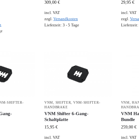
309,00
€
29,95
€
incl. VAT
incl. VAT
zzgl.
Versandkosten
zzgl.
Vers
n
Lieferzeit:
3 - 5 Tage
Lieferzeit
ge
NM-SHIFTER-
VNM
,
SHIFTER
,
VNM-SHIFTER-
VNM
,
HA
HANDBRAKE
HANDBR
-Gang-
VNM Shifter 6-Gang-
VNM Han
Schaltplatte
Bundle
15,95
€
259,00
€
incl. VAT
incl. VAT