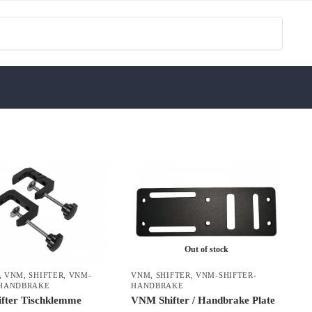
Search
Out of stock
,
VNM
,
SHIFTER
,
VNM-
VNM
,
SHIFTER
,
VNM-SHIFTER-
-HANDBRAKE
HANDBRAKE
fter Tischklemme
VNM Shifter / Handbrake Plate