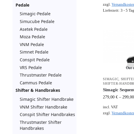
Pedale
zzgl.
Versandkoste
Lieferzeit:
3 - 5 Ta
Simagic-Pedale
Simucube Pedale
Asetek Pedale
Moza Pedale
VNM Pedale
Simnet Pedale
Conspit Pedale
VRS Pedale
Out o
Thrustmaster Pedale
SIMAGIC
,
SHIFTE
Cammus Pedale
SHIFTER-HANDB
Simagic Sequent
Shifter & Handbrakes
279,00
€
–
299,0
Simagic Shifter Handbrake
VNM Shifter Handbrake
incl. VAT
zzgl.
Versandkoste
Conspit Shifter Handbrakes
Thrustmaster Shifter
Handbrakes