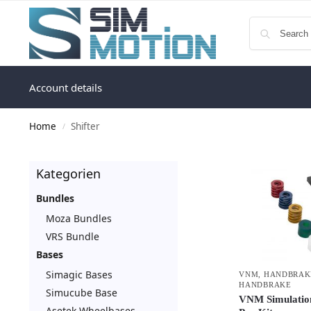
Account details
Home
Shifter
/
Kategorien
Bundles
Moza Bundles
VRS Bundle
Bases
Simagic Bases
VNM
,
HANDBRAK
HANDBRAKE
Simucube Base
VNM Simulatio
Asetek Wheelbases