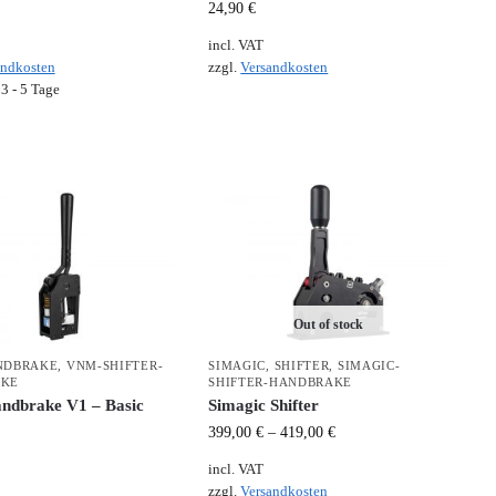
24,90
€
incl. VAT
andkosten
zzgl.
Versandkosten
:
3 - 5 Tage
Out of stock
NDBRAKE
,
VNM-SHIFTER-
SIMAGIC
,
SHIFTER
,
SIMAGIC-
AKE
SHIFTER-HANDBRAKE
dbrake V1 – Basic
Simagic Shifter
399,00
€
–
419,00
€
incl. VAT
zzgl.
Versandkosten