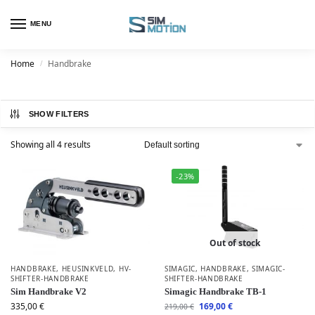
MENU
Home
Handbrake
/
SHOW FILTERS
Showing all 4 results
-23%
Out of stock
HANDBRAKE
,
HEUSINKVELD
,
HV-
SIMAGIC
,
HANDBRAKE
,
SIMAGIC-
SHIFTER-HANDBRAKE
SHIFTER-HANDBRAKE
Sim Handbrake V2
Simagic Handbrake TB-1
335,00
€
169,00
€
219,00
€