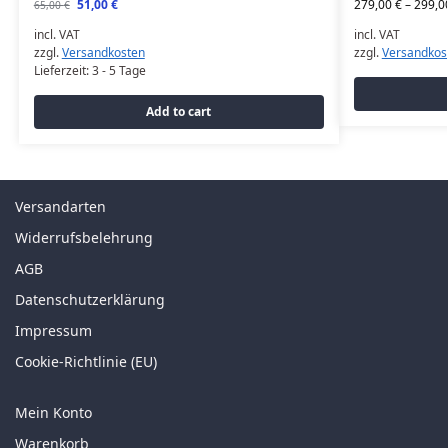
51,00
€
279,00
€
–
299,0
65,00
€
incl. VAT
incl. VAT
zzgl.
Versandkosten
zzgl.
Versandkos
Lieferzeit:
3 - 5 Tage
Add to cart
Versandarten
Widerrufsbelehrung
AGB
Datenschutzerklärung
Impressum
Cookie-Richtlinie (EU)
Mein Konto
Warenkorb