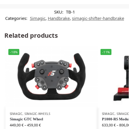
SKU:
TB-1
Categories:
Simagic
,
Handbrake
,
simagic-shifter-handbrake
Related products
-18%
-11%
SIMAGIC
,
SIMAGIC-WHEELS
SIMAGIC
,
SIMAGI
Simagic GTC Wheel
P1000-RS Modul
449,00
€
–
459,00
€
633,00
€
–
806,0