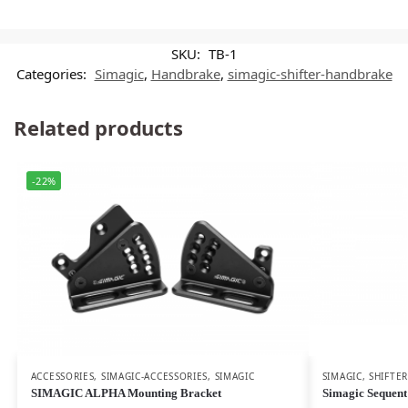
SKU:
TB-1
Categories:
Simagic
,
Handbrake
,
simagic-shifter-handbrake
Related products
-22%
ACCESSORIES
,
SIMAGIC-ACCESSORIES
,
SIMAGIC
SIMAGIC
,
SHIFTER
SIMAGIC ALPHA Mounting Bracket
Simagic Sequenti