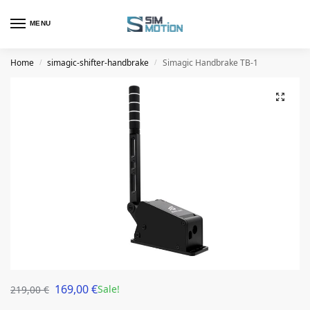
MENU
Home
simagic-shifter-handbrake
Simagic Handbrake TB-1
/
/
169,00
€
Sale!
219,00
€