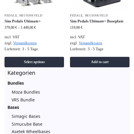
PEDALE
,
HEUSINKVELD
PEDALE
,
HEUSINKVELD
Sim Pedals Ultimate+
Sim Pedals Ultimate+ Baseplate
379,00
€
–
1.449,00
€
119,00
€
incl. VAT
incl. VAT
zzgl.
Versandkosten
zzgl.
Versandkosten
Lieferzeit:
3 - 5 Tage
Lieferzeit:
3 - 5 Tage
Select options
Add to cart
Kategorien
Bundles
Moza Bundles
VRS Bundle
Bases
Simagic Bases
Simucube Base
Asetek Wheelbases