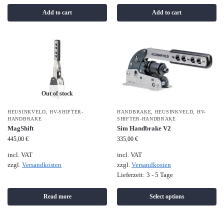
Add to cart
Add to cart
Out of stock
HEUSINKVELD
,
HV-SHIFTER-
HANDBRAKE
,
HEUSINKVELD
,
HV-
HANDBRAKE
SHIFTER-HANDBRAKE
MagShift
Sim Handbrake V2
445,00
€
335,00
€
incl. VAT
incl. VAT
zzgl.
Versandkosten
zzgl.
Versandkosten
Lieferzeit:
3 - 5 Tage
Read more
Select options