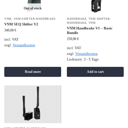
Out of stock
VNM
,
VNM-SHIFTER-HANDBRAKE
HANDBRAKE
,
VNM-SHIFTER-
HANDBRAKE
,
VNM
VNM SEQ Shifter V2
VNM Handbrake V1 – Basic
349,00
€
Bundle
259,00
€
incl. VAT
zzgl.
Versandkosten
incl. VAT
zzgl.
Versandkosten
Lieferzeit:
3 - 5 Tage
Read more
Add to cart