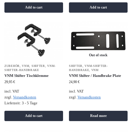
Add to cart
Add to cart
Out of stock
ZUBEHÖR
,
VNM
,
SHIFTER
,
VNM-
SHIFTER
,
VNM-SHIFTER-
SHIFTER-HANDBRAKE
HANDBRAKE
,
VNM
VNM Shifter Tischklemme
VNM Shifter / Handbrake Plate
29,95
€
24,90
€
incl. VAT
incl. VAT
zzgl.
Versandkosten
zzgl.
Versandkosten
Lieferzeit:
3 - 5 Tage
Add to cart
Read more