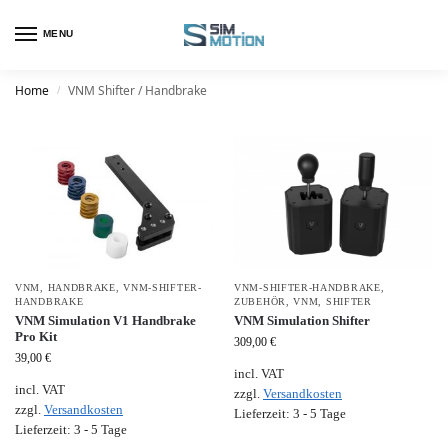
MENU
Home
VNM Shifter / Handbrake
/
VNM
,
HANDBRAKE
,
VNM-SHIFTER-
VNM-SHIFTER-HANDBRAKE
,
HANDBRAKE
ZUBEHÖR
,
VNM
,
SHIFTER
VNM Simulation V1 Handbrake
VNM Simulation Shifter
Pro Kit
309,00
€
39,00
€
incl. VAT
incl. VAT
zzgl.
Versandkosten
zzgl.
Versandkosten
Lieferzeit:
3 - 5 Tage
Lieferzeit:
3 - 5 Tage