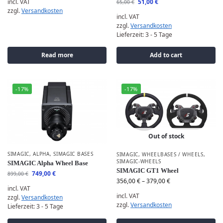
incl. VAT
51,00
€
65,00
€
zzgl.
Versandkosten
incl. VAT
zzgl.
Versandkosten
Lieferzeit:
3 - 5 Tage
Read more
Add to cart
-17%
-17%
Out of stock
SIMAGIC
,
ALPHA
,
SIMAGIC BASES
SIMAGIC
,
WHEELBASES / WHEELS
,
SIMAGIC-WHEELS
SIMAGIC Alpha Wheel Base
SIMAGIC GT1 Wheel
749,00
€
899,00
€
356,00
€
–
379,00
€
incl. VAT
incl. VAT
zzgl.
Versandkosten
zzgl.
Versandkosten
Lieferzeit:
3 - 5 Tage