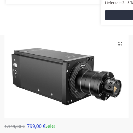
Lieferzeit:
3 - 5 
799,00
€
Sale!
1.149,00
€