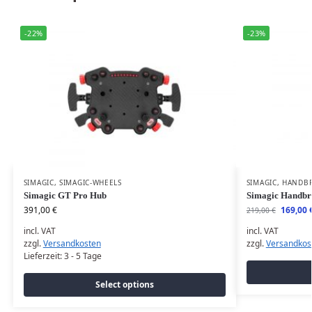
-22%
-23%
SIMAGIC
,
SIMAGIC-WHEELS
SIMAGIC
,
HANDB
Simagic GT Pro Hub
Simagic Handbr
391,00
€
169,00
219,00
€
incl. VAT
incl. VAT
zzgl.
Versandkosten
zzgl.
Versandkos
Lieferzeit:
3 - 5 Tage
Select options