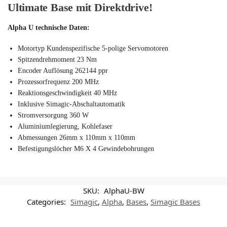
Ultimate Base mit Direktdrive!
Alpha U technische Daten:
Motortyp Kundenspezifische 5-polige Servomotoren
Spitzendrehmoment 23 Nm
Encoder Auflösung 262144 ppr
Prozessorfrequenz 200 MHz
Reaktionsgeschwindigkeit 40 MHz
Inklusive Simagic-Abschaltautomatik
Stromversorgung 360 W
Aluminiumlegierung, Kohlefaser
Abmessungen 26mm x 110mm x 110mm
Befestigungslöcher M6 X 4 Gewindebohrungen
SKU:
AlphaU-BW
Categories:
Simagic
,
Alpha
,
Bases
,
Simagic Bases