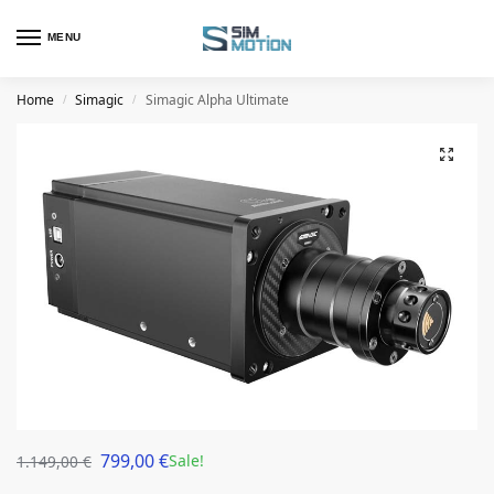
MENU
Home
Simagic
Simagic Alpha Ultimate
/
/
799,00
€
Sale!
1.149,00
€