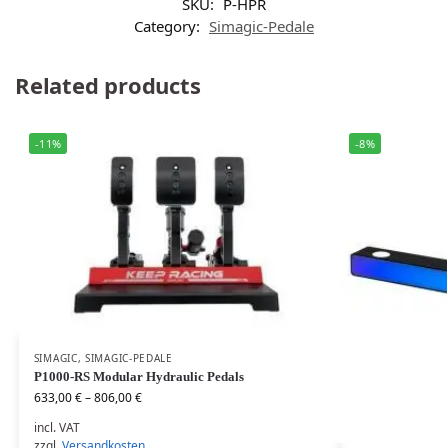
SKU:
P-HPR
Category:
Simagic-Pedale
Related products
-11%
-8%
SIMAGIC
,
SIMAGIC-PEDALE
P1000-RS Modular Hydraulic Pedals
633,00
€
–
806,00
€
incl. VAT
zzgl.
Versandkosten