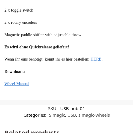
2 x toggle switch
2 x rotary encoders
Magnetic paddle shifter with adjustable throw
Es wird ohne Quickrelease geliefert!
Wenn ihr eins benötigt, könnt ihr es hier bestellen:
HERE
.
Downloads:
Wheel Manual
SKU:
USB-hub-01
Categories:
Simagic
,
USB
,
simagic-wheels
Related products