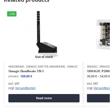
-23%
Out of stock
HANDBRAKE
,
SIMAGIC-SHIFTER-HANDBRAKE
,
SIMAGIC
SIMAGIC
,
SIMAGI
Simagic Handbrake TB-1
SIMAGIC P2000 
169,00
€
39,00
€
–
54,00
€
219,00
€
incl. VAT
incl. VAT
zzgl.
Versandkosten
zzgl.
Versandkos
Read more