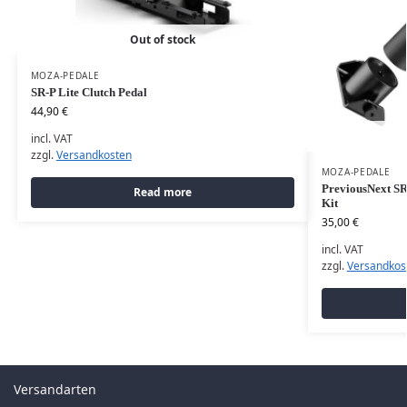
Out of stock
MOZA-PEDALE
SR-P Lite Clutch Pedal
44,90
€
incl. VAT
zzgl.
Versandkosten
MOZA-PEDALE
PreviousNext SR
Read more
Kit
35,00
€
incl. VAT
zzgl.
Versandkos
Versandarten