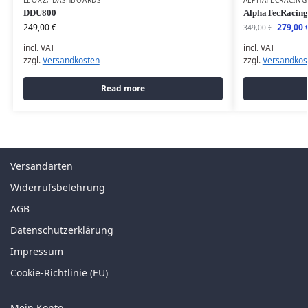
DDU800
AlphaTecRacing
249,00
€
279,00
349,00
€
incl. VAT
incl. VAT
zzgl.
Versandkosten
zzgl.
Versandkos
Read more
Versandarten
Widerrufsbelehrung
AGB
Datenschutzerklärung
Impressum
Cookie-Richtlinie (EU)
Mein Konto