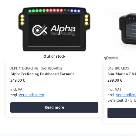
Out of stock
ALPHATECRACING
,
DASHBOARDS
DASHBOARDS
AlphaTecRacing Dashboard Formula
Sim-Motion 7.8-
349,00
€
299,00
€
incl. VAT
incl. VAT
zzgl.
Versandkosten
zzgl.
Versandkos
Lieferzeit:
3 - 5 
Read more