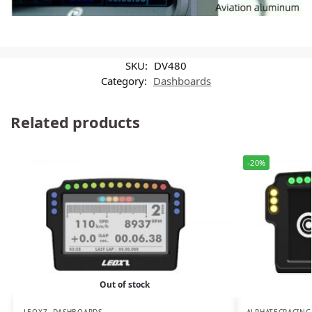
SKU:
DV480
Category:
Dashboards
Related products
-20%
Out of stock
LEOXZ
,
DASHBOARDS
ALPHATECRACING