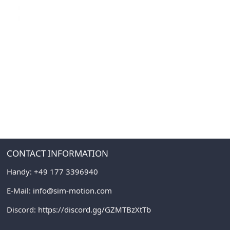
CONTACT INFORMATION
Handy:
+49 177 3396940
E-Mail:
info@sim-motion.com
Discord:
https://discord.gg/GZMTBzXtTb