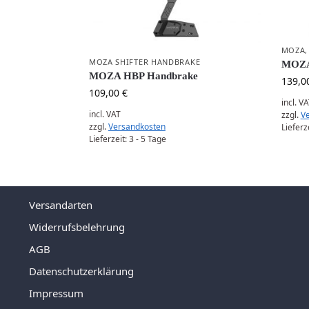
MOZA
MOZA SHIFTER HANDBRAKE
MOZA 
MOZA HBP Handbrake
139,0
109,00
€
incl. V
incl. VAT
zzgl.
V
zzgl.
Versandkosten
Lieferz
Lieferzeit:
3 - 5 Tage
Versandarten
Widerrufsbelehrung
AGB
Datenschutzerklärung
Impressum