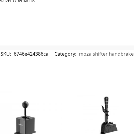
warzer Oberfläche.
SKU:
6746e424386ca
Category:
moza shifter handbrake