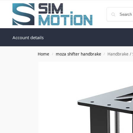
Account details
Home
moza shifter handbrake
Handbrake / 
/
/