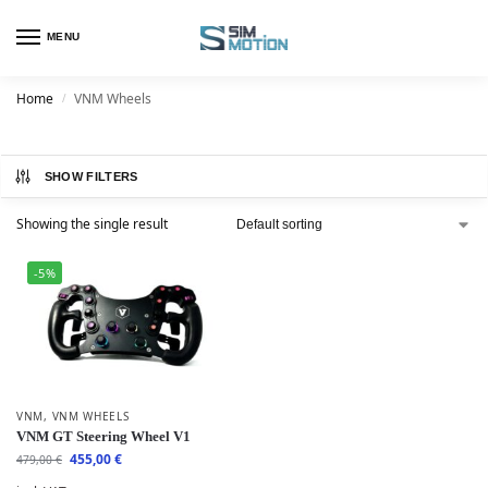
MENU
Home
VNM Wheels
/
SHOW FILTERS
Showing the single result
-5%
VNM
,
VNM WHEELS
VNM GT Steering Wheel V1
455,00
€
479,00
€