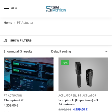
MENU
Home
PT-Actuator
/
SHOW FILTERS
Showing all 5 results
-9%
PT-ACTUATOR
ACTUATOREN
,
PT-ACTUATOR
Champion GT
Scorpion E (Experience) – 3
Aktuatoren
4.359,00
€
4.999,00
€
5.499,00
€