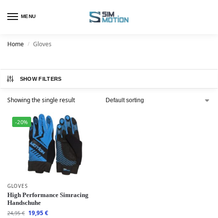
MENU
Home
Gloves
/
SHOW FILTERS
Showing the single result
-20%
GLOVES
High Performance Simracing
Handschuhe
19,95
€
24,95
€